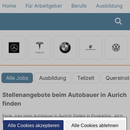
Home
Für Arbeitgeber
Berufe
Ausbildung
Alle Jobs
Ausbildung
Teilzeit
Quereinst
Stellenangebote beim Autobauer in Aurich
finden
Finde Jobs beim Autobauer in Aurich! Stellen in Produktion. Jetzt
bewerben!
Alle Cookies akzeptieren
Alle Cookies ablehnen