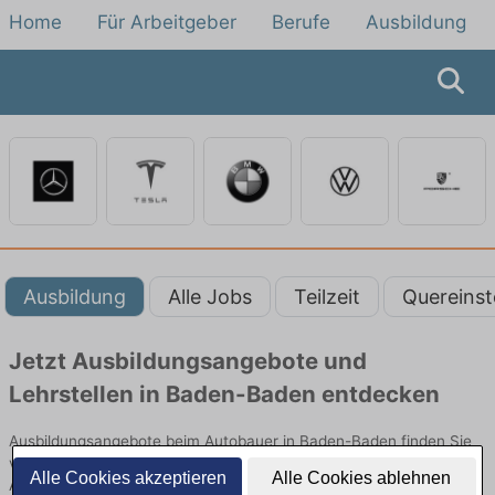
Home
Für Arbeitgeber
Berufe
Ausbildung
Ausbildung
Alle Jobs
Teilzeit
Quereinst
Jetzt Ausbildungsangebote und
Lehrstellen in Baden-Baden entdecken
Ausbildungsangebote beim Autobauer in Baden-Baden finden Sie
von namhaften Firmen. Entdecken Sie freie Optionen von Top-
Alle Cookies akzeptieren
Alle Cookies ablehnen
Arbeitgebern und bewerben Sie sich noch heute.