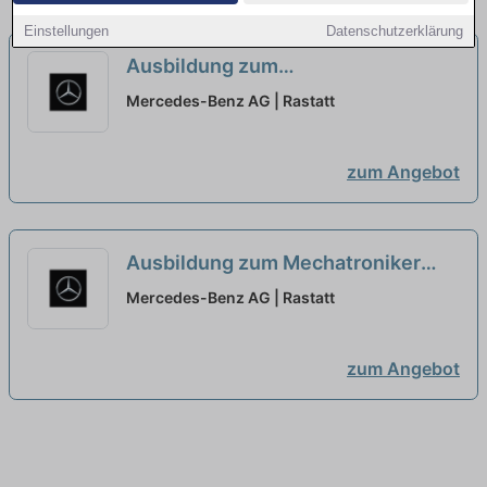
Einstellungen
Datenschutzerklärung
Ausbildung zum
Fertigungsmechaniker (w/m/d),
Mercedes-Benz AG | Rastatt
Mercedes-Benz AG, Werk Rastatt,
Ausbildungsbeginn September
zum Angebot
2027
neu
Ausbildung zum Mechatroniker
(w/m/d), Mercedes-Benz AG, Werk
Mercedes-Benz AG | Rastatt
Rastatt, Ausbildungsbeginn
September 2027
neu
zum Angebot