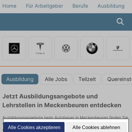
Home
Für Arbeitgeber
Berufe
Ausbildung
Ausbildung
Alle Jobs
Teilzeit
Quereinst
Jetzt Ausbildungsangebote und
Lehrstellen in Meckenbeuren entdecken
Ausbildungsangebote beim Autobauer in Meckenbeuren finden Sie
von namhaften Firmen. Entdecken Sie freie Optionen von Top-
Alle Cookies akzeptieren
Alle Cookies ablehnen
Arbeitgebern und bewerben Sie sich noch heute.