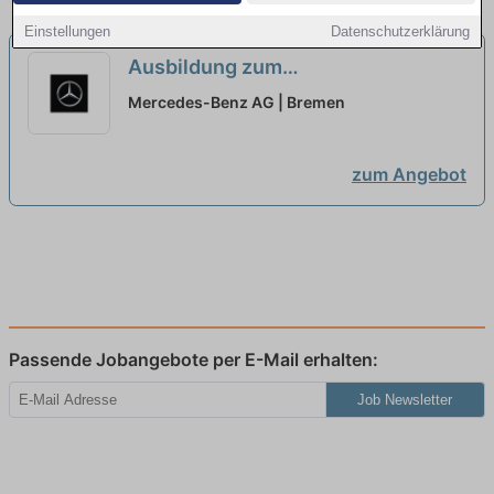
Einstellungen
Datenschutzerklärung
Ausbildung zum
Fertigungsmechaniker (w/m/d),
Mercedes-Benz AG | Bremen
Mercedes-Benz AG, Werk Bremen,
Ausbildungsbeginn 01.09.2027
neu
zum Angebot
Passende Jobangebote per E-Mail erhalten:
Job Newsletter