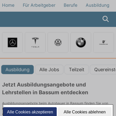
Home
Für Arbeitgeber
Berufe
Ausbildung
Ausbildung
Alle Jobs
Teilzeit
Quereinst
Jetzt Ausbildungsangebote und
Lehrstellen in Bassum entdecken
Ausbildungsangebote beim Autobauer in Bassum finden Sie von
namhaften Firmen. Entdecken Sie freie Optionen von Top-
Alle Cookies akzeptieren
Alle Cookies ablehnen
Arbeitgebern und bewerben Sie sich noch heute.