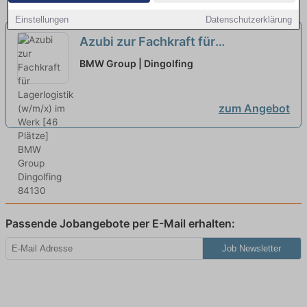
Einstellungen
Datenschutzerklärung
Azubi zur Fachkraft für
Lagerlogistik (w/m/x) im Werk [46
BMW Group | Dingolfing
Plätze]
neu
zum Angebot
Passende Jobangebote per E-Mail erhalten:
Job Newsletter