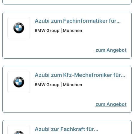
Azubi zum Fachinformatiker für
Daten- und Prozessanalyse
BMW Group | München
(w/m/x) - Werk [5 Plätze] 1
neu
zum Angebot
Azubi zum Kfz-Mechatroniker für
System- und Hochvolttechnik
BMW Group | München
(w/m/x) - Werk [14 Plätze]
neu
zum Angebot
Azubi zur Fachkraft für