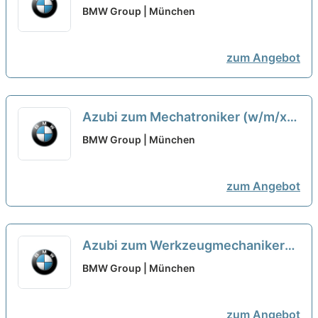
Lagerlogistik (w/m/x) - [24 Plätze]
BMW Group | München
neu
zum Angebot
Azubi zum Mechatroniker (w/m/x) -
Werk [19 Plätze]
neu
BMW Group | München
zum Angebot
Azubi zum Werkzeugmechaniker
(w/m/x) - Werk [4 Plätze]
neu
BMW Group | München
zum Angebot