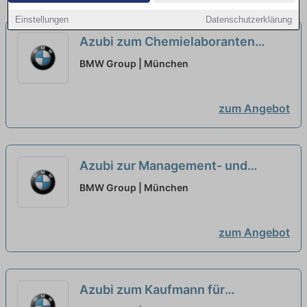
Einstellungen
Datenschutzerklärung
Azubi zum Chemielaboranten
(w/m/x) - [2 Plätze]
neu
BMW Group | München
zum Angebot
Azubi zur Management- und
Projektassistenz (w/m/x) - Werk
BMW Group | München
[11 Plätze]
neu
zum Angebot
Azubi zum Kaufmann für