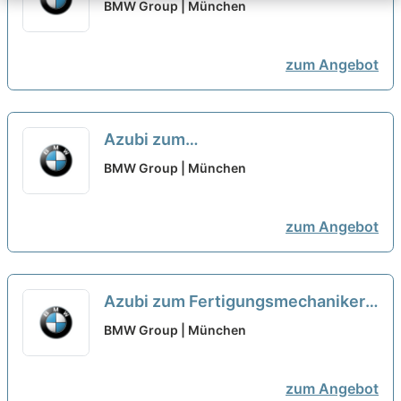
Digitalisierungsmanagement
BMW Group | München
(w/m/x) - Werk [6 Plätze]
neu
zum Angebot
Azubi zum
Zerspanungsmechaniker (w/m/x) -
BMW Group | München
[5 Plätze]
neu
zum Angebot
Azubi zum Fertigungsmechaniker
(w/m/x) - Werk [26 Plätze]
neu
BMW Group | München
zum Angebot