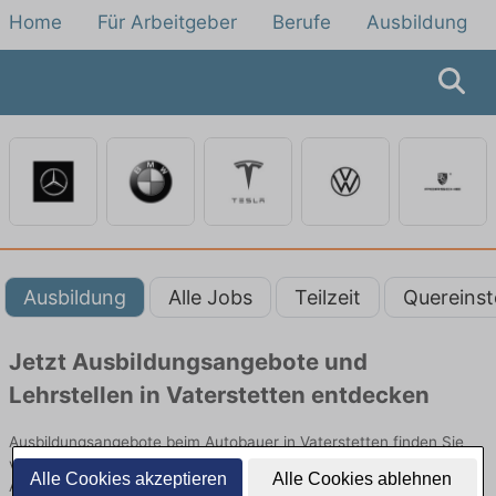
Home
Für Arbeitgeber
Berufe
Ausbildung
Ausbildung
Alle Jobs
Teilzeit
Quereinst
Jetzt Ausbildungsangebote und
Lehrstellen in Vaterstetten entdecken
Ausbildungsangebote beim Autobauer in Vaterstetten finden Sie
von namhaften Firmen. Entdecken Sie freie Optionen von Top-
Alle Cookies akzeptieren
Alle Cookies ablehnen
Arbeitgebern und bewerben Sie sich noch heute.