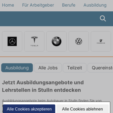
Home
Für Arbeitgeber
Berufe
Ausbildung
Ausbildung
Alle Jobs
Teilzeit
Quereinst
Jetzt Ausbildungsangebote und
Lehrstellen in Stulln entdecken
Ausbildungsangebote beim Autobauer in Stulln finden Sie von
namhaften Firmen. Entdecken Sie freie Optionen von Top-
Alle Cookies akzeptieren
Alle Cookies ablehnen
Arbeitgebern und bewerben Sie sich noch heute.