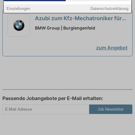
Einstellungen
Datenschutzerklärung
Azubi zum Kfz-Mechatroniker für
Personenkraftwagentechnik
BMW Group | Burglengenfeld
(w/m/x) im Werk [18 Plätze]
neu
zum Angebot
Passende Jobangebote per E-Mail erhalten:
Job Newsletter