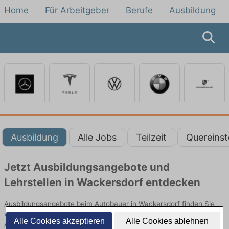
Home
Für Arbeitgeber
Berufe
Ausbildung
Ausbildung
Alle Jobs
Teilzeit
Quereinst
Jetzt Ausbildungsangebote und
Lehrstellen in Wackersdorf entdecken
Ausbildungsangebote beim Autobauer in Wackersdorf finden Sie
von namhaften Firmen. Entdecken Sie freie Optionen von Top-
Alle Cookies akzeptieren
Alle Cookies ablehnen
Arbeitgebern und bewerben Sie sich noch heute.