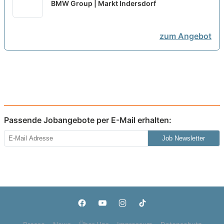
Daten- und Prozessanalyse (w/m/x)
BMW Group | Markt Indersdorf
- Werk [5 Plätze] 1
neu
zum Angebot
Passende Jobangebote per E-Mail erhalten:
Job Newsletter