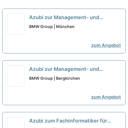
Azubi zur Management- und
Projektassistenz (w/m/x) - Werk [11
BMW Group | München
Plätze]
neu
zum Angebot
Azubi zur Management- und
Projektassistenz (w/m/x) - Werk [11
BMW Group | Bergkirchen
Plätze]
neu
zum Angebot
Azubi zum Fachinformatiker für