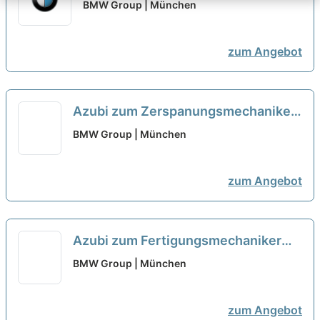
Digitalisierungsmanagement
BMW Group | München
(w/m/x) - Werk [6 Plätze]
neu
zum Angebot
Azubi zum Zerspanungsmechaniker
(w/m/x) - [5 Plätze]
neu
BMW Group | München
zum Angebot
Azubi zum Fertigungsmechaniker
(w/m/x) - Werk [26 Plätze]
neu
BMW Group | München
zum Angebot