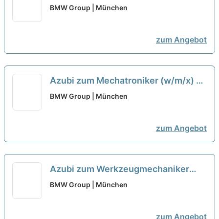
(w/m/x) - [24 Plätze]
neu
BMW Group | München
zum Angebot
Azubi zum Mechatroniker (w/m/x) -
Werk [19 Plätze]
neu
BMW Group | München
zum Angebot
Azubi zum Werkzeugmechaniker
(w/m/x) - Werk [4 Plätze]
neu
BMW Group | München
zum Angebot