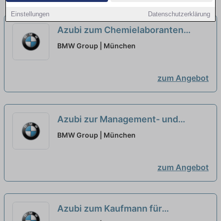
Einstellungen
Datenschutzerklärung
Azubi zum Chemielaboranten
(w/m/x) - [2 Plätze]
neu
BMW Group | München
zum Angebot
Azubi zur Management- und
Projektassistenz (w/m/x) - Werk
BMW Group | München
[11 Plätze]
neu
zum Angebot
Azubi zum Kaufmann für