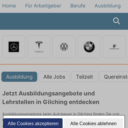
Home
Für Arbeitgeber
Berufe
Ausbildung
Ausbildung
Alle Jobs
Teilzeit
Quereinst
Jetzt Ausbildungsangebote und
Lehrstellen in Gilching entdecken
Ausbildungsangebote beim Autobauer in Gilching finden Sie von
namhaften Firmen. Entdecken Sie freie Optionen von Top-
Alle Cookies akzeptieren
Alle Cookies ablehnen
Arbeitgebern und bewerben Sie sich noch heute.