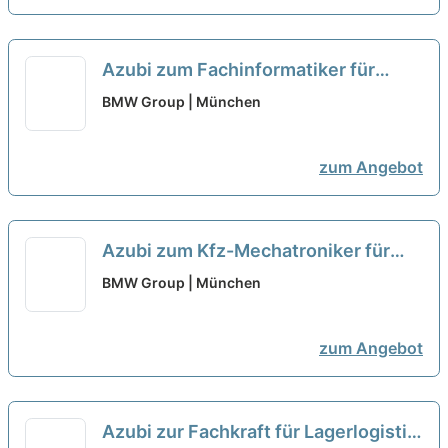
Azubi zum Fachinformatiker für
Daten- und Prozessanalyse (w/m/x)
BMW Group | München
- Werk [5 Plätze] 1
neu
zum Angebot
Azubi zum Kfz-Mechatroniker für
System- und Hochvolttechnik
BMW Group | München
(w/m/x) - Werk [14 Plätze]
neu
zum Angebot
Azubi zur Fachkraft für Lagerlogistik