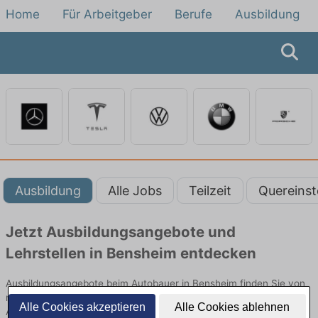
Home
Für Arbeitgeber
Berufe
Ausbildung
Ausbildung
Alle Jobs
Teilzeit
Quereinst
Jetzt Ausbildungsangebote und
Lehrstellen in Bensheim entdecken
Ausbildungsangebote beim Autobauer in Bensheim finden Sie von
namhaften Firmen. Entdecken Sie freie Optionen von Top-
Alle Cookies akzeptieren
Alle Cookies ablehnen
Arbeitgebern und bewerben Sie sich noch heute.