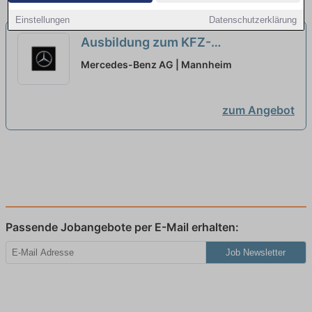
Einstellungen
Datenschutzerklärung
Ausbildung zum KFZ-
Mechatroniker (w/m/d) für
Mercedes-Benz AG | Mannheim
System- und Hochvolttechnik,
Mercedes-Benz AG, Niederlassung
zum Angebot
Mannheim-Heidelberg-
Landau/Ausbildungsbeginn
01.09.2027
neu
Passende Jobangebote per E-Mail erhalten:
Job Newsletter