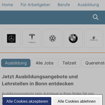
Home
Für Arbeitgeber
Berufe
Ausbildung
Ausbildung
Alle Jobs
Teilzeit
Quereinst
Jetzt Ausbildungsangebote und
Lehrstellen in Bonn entdecken
Ausbildungsangebote beim Autobauer in Bonn finden Sie von
namhaften Firmen. Entdecken Sie freie Optionen von Top-
Alle Cookies akzeptieren
Alle Cookies ablehnen
Arbeitgebern und bewerben Sie sich noch heute.