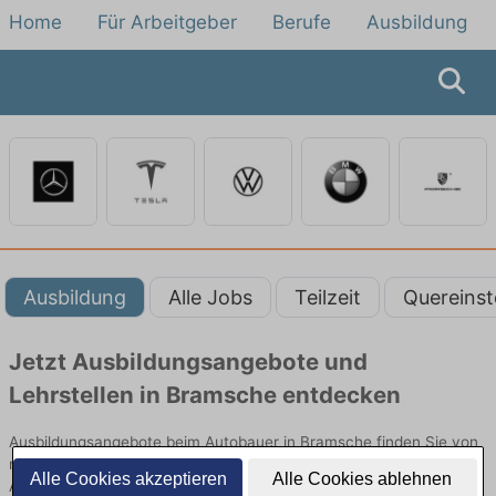
Home
Für Arbeitgeber
Berufe
Ausbildung
Ausbildung
Alle Jobs
Teilzeit
Quereinst
Jetzt Ausbildungsangebote und
Lehrstellen in Bramsche entdecken
Ausbildungsangebote beim Autobauer in Bramsche finden Sie von
namhaften Firmen. Entdecken Sie freie Optionen von Top-
Alle Cookies akzeptieren
Alle Cookies ablehnen
Arbeitgebern und bewerben Sie sich noch heute.