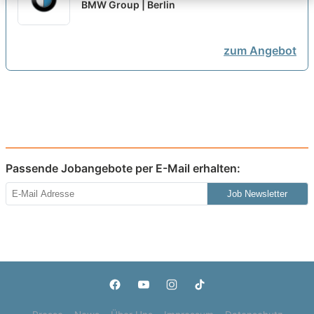
Automatisierungstechnik (w/m/x)
BMW Group | Berlin
im Werk [6 Plätze]
neu
zum Angebot
Passende Jobangebote per E-Mail erhalten:
Job Newsletter