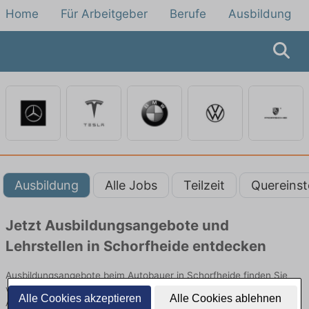
Home
Für Arbeitgeber
Berufe
Ausbildung
Ausbildung
Alle Jobs
Teilzeit
Quereinst
Jetzt Ausbildungsangebote und
Lehrstellen in Schorfheide entdecken
Ausbildungsangebote beim Autobauer in Schorfheide finden Sie
von namhaften Firmen. Entdecken Sie freie Optionen von Top-
Alle Cookies akzeptieren
Alle Cookies ablehnen
Arbeitgebern und bewerben Sie sich noch heute.