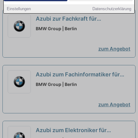
Einstellungen
Datenschutzerklärung
Azubi zur Fachkraft für
Lagerlogistik (w/m/x) im Werk [2
BMW Group | Berlin
Plätze]
neu
zum Angebot
Azubi zum Fachinformatiker für
Daten- und Prozessanalyse
BMW Group | Berlin
(w/m/x) im Werk [3 Plätze]
neu
zum Angebot
Azubi zum Elektroniker für