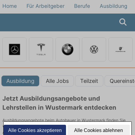
Home
Für Arbeitgeber
Berufe
Ausbildung
Ausbildung
Alle Jobs
Teilzeit
Quereinst
Jetzt Ausbildungsangebote und
Lehrstellen in Wustermark entdecken
Ausbildungsangebote beim Autobauer in Wustermark finden Sie
von namhaften Firmen. Entdecken Sie freie Optionen von Top-
Alle Cookies akzeptieren
Alle Cookies ablehnen
Arbeitgebern und bewerben Sie sich noch heute.