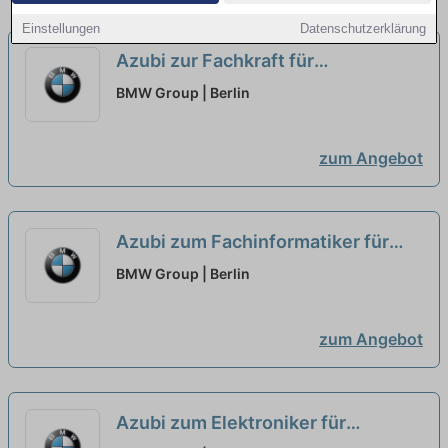
Einstellungen
Datenschutzerklärung
Azubi zur Fachkraft für
Lagerlogistik (w/m/x) im Werk [2
BMW Group | Berlin
Plätze]
neu
zum Angebot
Azubi zum Fachinformatiker für
Daten- und Prozessanalyse
BMW Group | Berlin
(w/m/x) im Werk [3 Plätze]
neu
zum Angebot
Azubi zum Elektroniker für