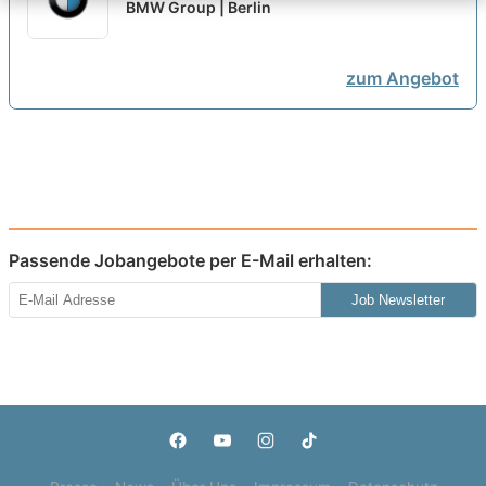
Automatisierungstechnik (w/m/x)
BMW Group | Berlin
im Werk [6 Plätze]
neu
zum Angebot
Passende Jobangebote per E-Mail erhalten:
Job Newsletter