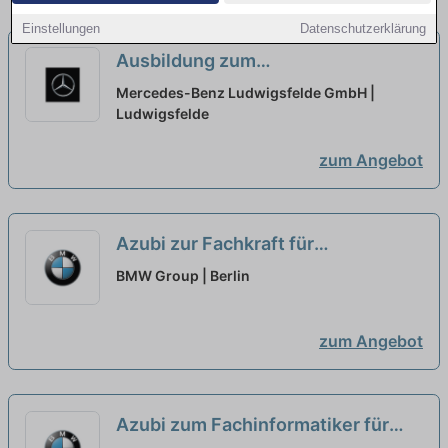
Einstellungen
Datenschutzerklärung
Ausbildung zum
Industriemechaniker (w/m/d),
Mercedes-Benz Ludwigsfelde GmbH |
Mercedes-Benz Ludwigsfelde
Ludwigsfelde
GmbH, Standort Ludwigsfelde,
zum Angebot
Ausbildungsbeginn 01.09.2027
neu
Azubi zur Fachkraft für
Lagerlogistik (w/m/x) im Werk [2
BMW Group | Berlin
Plätze]
neu
zum Angebot
Azubi zum Fachinformatiker für