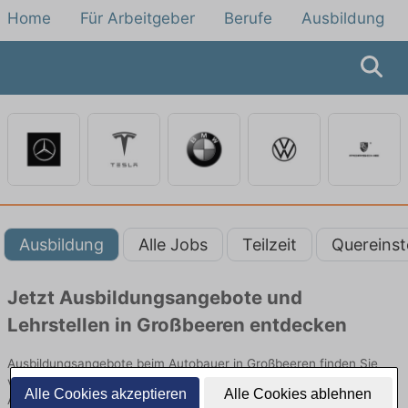
Home
Für Arbeitgeber
Berufe
Ausbildung
Ausbildung
Alle Jobs
Teilzeit
Quereinst
Jetzt Ausbildungsangebote und
Lehrstellen in Großbeeren entdecken
Ausbildungsangebote beim Autobauer in Großbeeren finden Sie
von namhaften Firmen. Entdecken Sie freie Optionen von Top-
Alle Cookies akzeptieren
Alle Cookies ablehnen
Arbeitgebern und bewerben Sie sich noch heute.