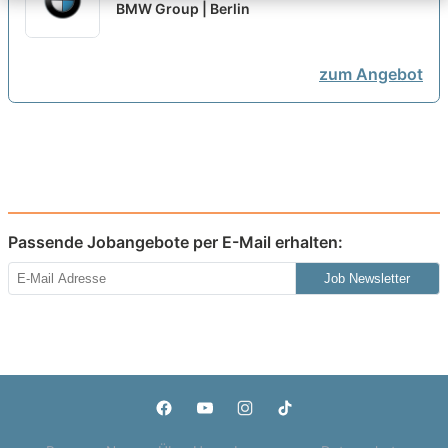
Daten- und Prozessanalyse
BMW Group | Berlin
(w/m/x) im Werk [3 Plätze]
neu
zum Angebot
Passende Jobangebote per E-Mail erhalten:
Job Newsletter