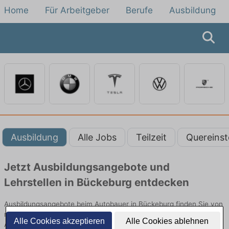
Home
Für Arbeitgeber
Berufe
Ausbildung
Ausbildung
Alle Jobs
Teilzeit
Quereinst
Jetzt Ausbildungsangebote und
Lehrstellen in Bückeburg entdecken
Ausbildungsangebote beim Autobauer in Bückeburg finden Sie von
namhaften Firmen. Entdecken Sie freie Optionen von Top-
Alle Cookies akzeptieren
Alle Cookies ablehnen
Arbeitgebern und bewerben Sie sich noch heute.