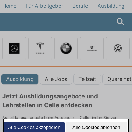
Home
Für Arbeitgeber
Berufe
Ausbildung
Ausbildung
Alle Jobs
Teilzeit
Quereinst
Jetzt Ausbildungsangebote und
Lehrstellen in Celle entdecken
Ausbildungsangebote beim Autobauer in Celle finden Sie von
namhaften Firmen. Entdecken Sie freie Optionen von Top-
Alle Cookies akzeptieren
Alle Cookies ablehnen
Arbeitgebern und bewerben Sie sich noch heute.