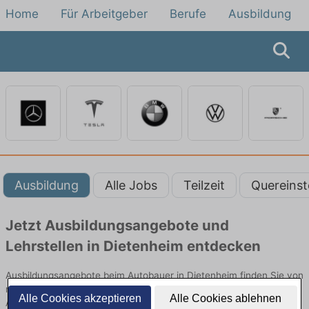
Home
Für Arbeitgeber
Berufe
Ausbildung
Ausbildung
Alle Jobs
Teilzeit
Quereinst
Jetzt Ausbildungsangebote und
Lehrstellen in Dietenheim entdecken
Ausbildungsangebote beim Autobauer in Dietenheim finden Sie von
namhaften Firmen. Entdecken Sie freie Optionen von Top-
Alle Cookies akzeptieren
Alle Cookies ablehnen
Arbeitgebern und bewerben Sie sich noch heute.