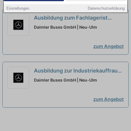
Einstellungen
Datenschutzerklärung
Ausbildung zum Fachlagerist
(m/w/d), Daimler Buses GmbH,
Daimler Buses GmbH | Neu-Ulm
Werk Neu-Ulm, Ausbildungsbeginn
13.09.2027
neu
zum Angebot
Ausbildung zur Industriekauffrau
(m/w/d), Daimler Buses GmbH,
Daimler Buses GmbH | Neu-Ulm
Werk Neu-Ulm, Ausbildungsbeginn
13.09.2027
neu
zum Angebot