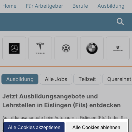
Home
Für Arbeitgeber
Berufe
Ausbildung
Ausbildung
Alle Jobs
Teilzeit
Quereinst
Jetzt Ausbildungsangebote und
Lehrstellen in Eislingen (Fils) entdecken
Ausbildungsangebote beim Autobauer in Eislingen (Fils) finden Sie
von namhaften Firmen. Entdecken Sie freie Optionen von Top-
Alle Cookies akzeptieren
Alle Cookies ablehnen
Arbeitgebern und bewerben Sie sich noch heute.