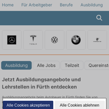
Home
Für Arbeitgeber
Berufe
Ausbildung
Ausbildung
Alle Jobs
Teilzeit
Quereinst
Jetzt Ausbildungsangebote und
Lehrstellen in Fürth entdecken
Ausbildungsangebote beim Autobauer in Fürth finden Sie von
namhaften Firmen. Entdecken Sie freie Optionen von Top-
Alle Cookies akzeptieren
Alle Cookies ablehnen
Arbeitgebern und bewerben Sie sich noch heute.