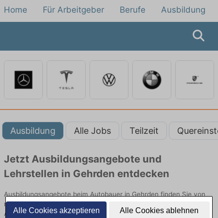
Home
Für Arbeitgeber
Berufe
Ausbildung
Ausbildung
Alle Jobs
Teilzeit
Quereinst
Jetzt Ausbildungsangebote und
Lehrstellen in Gehrden entdecken
Ausbildungsangebote beim Autobauer in Gehrden finden Sie von
namhaften Firmen. Entdecken Sie freie Optionen von Top-
Alle Cookies akzeptieren
Alle Cookies ablehnen
Arbeitgebern und bewerben Sie sich noch heute.