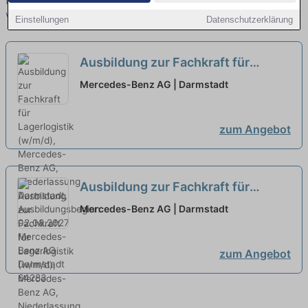
finden Sie von namhaften Firmen. Entdecken Sie freie Optionen
von Top-Arbeitgebern und bewerben Sie sich noch heute.
Einstellungen
Datenschutzerklärung
Ausbildung zur Fachkraft für
Lagerlogistik (w/m/d), Mercedes-
Mercedes-Benz AG | Darmstadt
Benz AG, Niederlassung
Darmstadt, Ausbildungsbeginn
zum Angebot
02.08.2027
neu
Ausbildung zur Fachkraft für
Lagerlogistik (w/m/d), Mercedes-
Mercedes-Benz AG | Darmstadt
Benz AG, Niederlassung
Darmstadt, Ausbildungsbeginn
zum Angebot
02.08.2027
neu