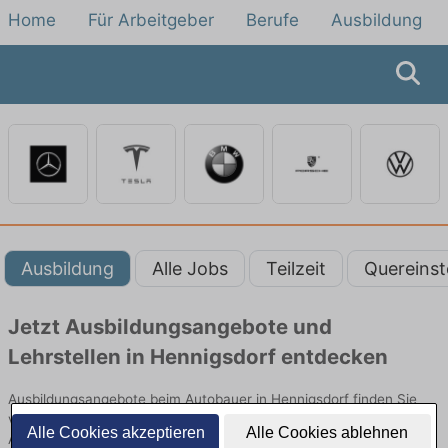
Home
Für Arbeitgeber
Berufe
Ausbildung
Ausbildung
Alle Jobs
Teilzeit
Quereinst
Jetzt Ausbildungsangebote und
Lehrstellen in Hennigsdorf entdecken
Ausbildungsangebote beim Autobauer in Hennigsdorf finden Sie
von namhaften Firmen. Entdecken Sie freie Optionen von Top-
Alle Cookies akzeptieren
Alle Cookies ablehnen
Arbeitgebern und bewerben Sie sich noch heute.