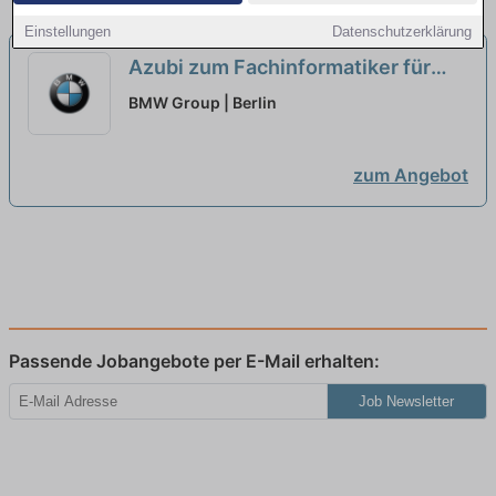
Einstellungen
Datenschutzerklärung
Azubi zum Fachinformatiker für
Daten- und Prozessanalyse
BMW Group | Berlin
(w/m/x) im Werk [3 Plätze]
neu
zum Angebot
Passende Jobangebote per E-Mail erhalten:
Job Newsletter