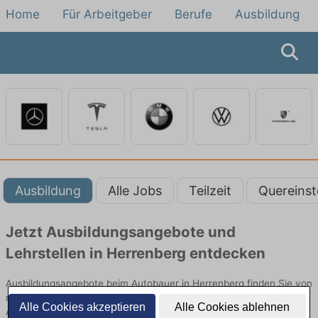
Home
Für Arbeitgeber
Berufe
Ausbildung
Ausbildung
Alle Jobs
Teilzeit
Quereinst
Jetzt Ausbildungsangebote und
Lehrstellen in Herrenberg entdecken
Ausbildungsangebote beim Autobauer in Herrenberg finden Sie von
namhaften Firmen. Entdecken Sie freie Optionen von Top-
Alle Cookies akzeptieren
Alle Cookies ablehnen
Arbeitgebern und bewerben Sie sich noch heute.