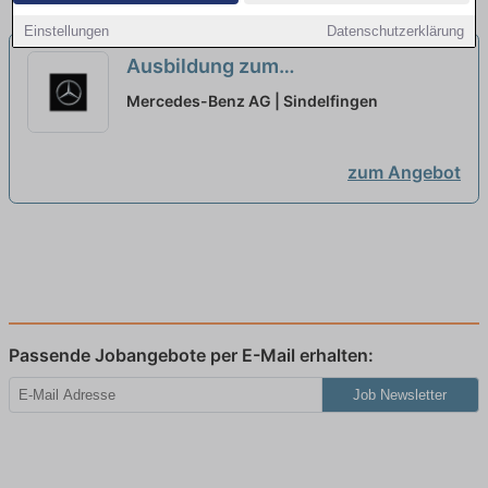
Einstellungen
Datenschutzerklärung
Ausbildung zum
Konstruktionsmechaniker (w/m/d)
Mercedes-Benz AG | Sindelfingen
für Karosserietechnik, Mercedes-
Benz AG, Standort Sindelfingen,
zum Angebot
Ausbildungsbeginn 13.09.2027
neu
Passende Jobangebote per E-Mail erhalten:
Job Newsletter