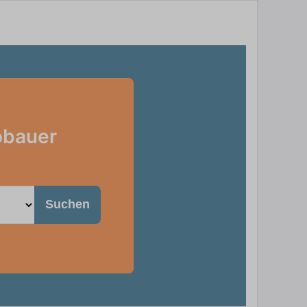
obauer
Suchen