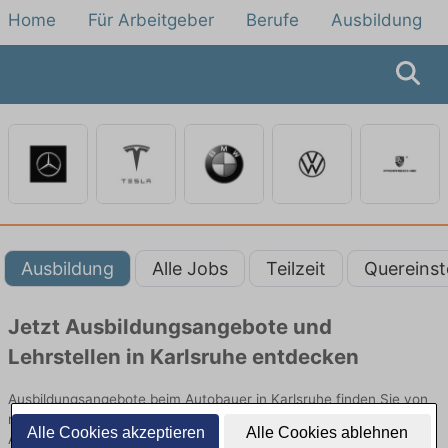
Home
Für Arbeitgeber
Berufe
Ausbildung
Ausbildung
Alle Jobs
Teilzeit
Quereinst
Jetzt Ausbildungsangebote und
Lehrstellen in Karlsruhe entdecken
Ausbildungsangebote beim Autobauer in Karlsruhe finden Sie von
namhaften Firmen. Entdecken Sie freie Optionen von Top-
Alle Cookies akzeptieren
Alle Cookies ablehnen
Arbeitgebern und bewerben Sie sich noch heute.