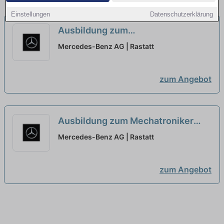
Einstellungen
Datenschutzerklärung
Ausbildung zum
Fertigungsmechaniker (w/m/d),
Mercedes-Benz AG | Rastatt
Mercedes-Benz AG, Werk Rastatt,
Ausbildungsbeginn September
zum Angebot
2027
neu
Ausbildung zum Mechatroniker
(w/m/d), Mercedes-Benz AG, Werk
Mercedes-Benz AG | Rastatt
Rastatt, Ausbildungsbeginn
September 2027
neu
zum Angebot