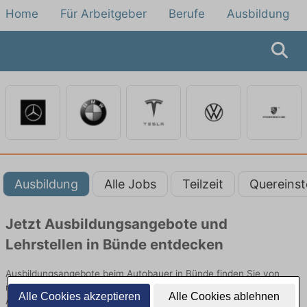
Home
Für Arbeitgeber
Berufe
Ausbildung
Ausbildung
Alle Jobs
Teilzeit
Quereinst
Jetzt Ausbildungsangebote und
Lehrstellen in Bünde entdecken
Ausbildungsangebote beim Autobauer in Bünde finden Sie von
namhaften Firmen. Entdecken Sie freie Optionen von Top-
Alle Cookies akzeptieren
Alle Cookies ablehnen
Arbeitgebern und bewerben Sie sich noch heute.