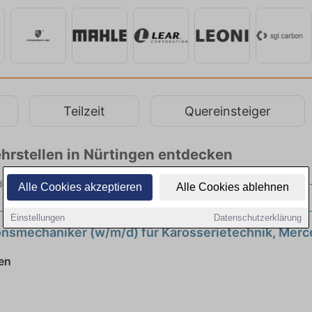
Teilzeit
Quereinsteiger
hrstellen in Nürtingen entdecken
den Sie von namhaften Firmen. Entdecken Sie freie Optionen von Top
Alle Cookies akzeptieren
Alle Cookies ablehnen
Einstellungen
Datenschutzerklärung
nsmechaniker (w/m/d) für Karosserietechnik, Merc
2027
neu
en