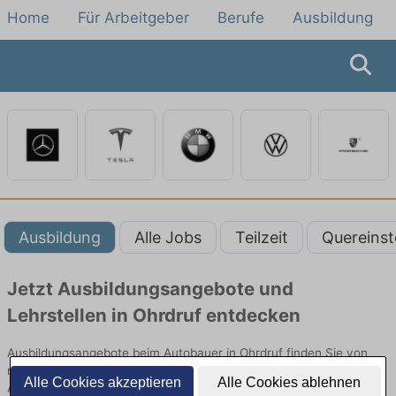
Home
Für Arbeitgeber
Berufe
Ausbildung
Ausbildung
Alle Jobs
Teilzeit
Quereinst
Jetzt Ausbildungsangebote und
Lehrstellen in Ohrdruf entdecken
Ausbildungsangebote beim Autobauer in Ohrdruf finden Sie von
namhaften Firmen. Entdecken Sie freie Optionen von Top-
Alle Cookies akzeptieren
Alle Cookies ablehnen
Arbeitgebern und bewerben Sie sich noch heute.