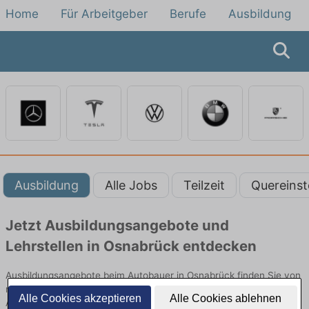
Home
Für Arbeitgeber
Berufe
Ausbildung
Ausbildung
Alle Jobs
Teilzeit
Quereinst
Jetzt Ausbildungsangebote und
Lehrstellen in Osnabrück entdecken
Ausbildungsangebote beim Autobauer in Osnabrück finden Sie von
namhaften Firmen. Entdecken Sie freie Optionen von Top-
Alle Cookies akzeptieren
Alle Cookies ablehnen
Arbeitgebern und bewerben Sie sich noch heute.