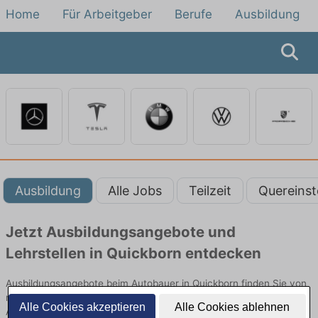
Home
Für Arbeitgeber
Berufe
Ausbildung
Ausbildung
Alle Jobs
Teilzeit
Quereinst
Jetzt Ausbildungsangebote und
Lehrstellen in Quickborn entdecken
Ausbildungsangebote beim Autobauer in Quickborn finden Sie von
namhaften Firmen. Entdecken Sie freie Optionen von Top-
Alle Cookies akzeptieren
Alle Cookies ablehnen
Arbeitgebern und bewerben Sie sich noch heute.