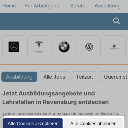
Home
Für Arbeitgeber
Berufe
Ausbildung
Ausbildung
Alle Jobs
Teilzeit
Quereinst
Jetzt Ausbildungsangebote und
Lehrstellen in Ravensburg entdecken
Ausbildungsangebote beim Autobauer in Ravensburg finden Sie
von namhaften Firmen. Entdecken Sie freie Optionen von Top-
Alle Cookies akzeptieren
Alle Cookies ablehnen
Arbeitgebern und bewerben Sie sich noch heute.