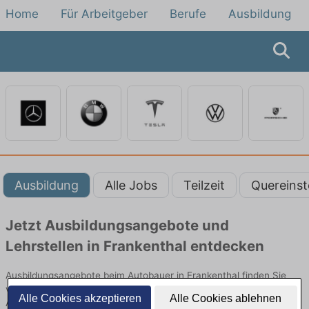
Home
Für Arbeitgeber
Berufe
Ausbildung
Ausbildung
Alle Jobs
Teilzeit
Quereinst
Jetzt Ausbildungsangebote und
Lehrstellen in Frankenthal entdecken
Ausbildungsangebote beim Autobauer in Frankenthal finden Sie
von namhaften Firmen. Entdecken Sie freie Optionen von Top-
Alle Cookies akzeptieren
Alle Cookies ablehnen
Arbeitgebern und bewerben Sie sich noch heute.