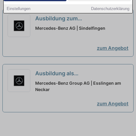
Einstellungen
Datenschutzerklärung
Ausbildung zum
Konstruktionsmechaniker (w/m/d)
Mercedes-Benz AG | Sindelfingen
für Karosserietechnik, Mercedes-
Benz AG, Standort Sindelfingen,
zum Angebot
Ausbildungsbeginn 13.09.2027
neu
Ausbildung als
Sozialversicherungsfachangestellter
Mercedes-Benz Group AG | Esslingen am
(w/m/d), Mercedes-Benz Group AG,
Neckar
Standort Stuttgart,
zum Angebot
Ausbildungsbeginn 01.09.2027
neu