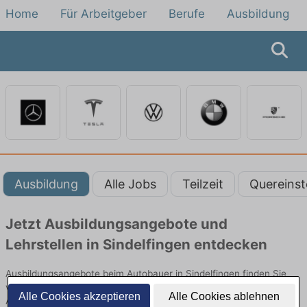
Home
Für Arbeitgeber
Berufe
Ausbildung
Ausbildung
Alle Jobs
Teilzeit
Quereinst
Jetzt Ausbildungsangebote und
Lehrstellen in Sindelfingen entdecken
Ausbildungsangebote beim Autobauer in Sindelfingen finden Sie
von namhaften Firmen. Entdecken Sie freie Optionen von Top-
Alle Cookies akzeptieren
Alle Cookies ablehnen
Arbeitgebern und bewerben Sie sich noch heute.