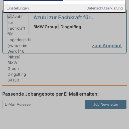
Einstellungen
Datenschutzerklärung
Azubi zur Fachkraft für
Lagerlogistik (w/m/x) im Werk [46
BMW Group | Dingolfing
Plätze]
neu
zum Angebot
Passende Jobangebote per E-Mail erhalten:
Job Newsletter