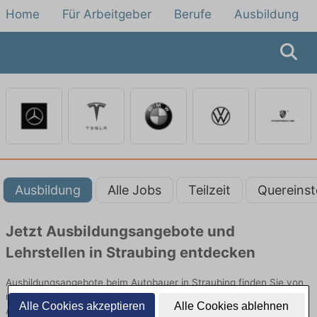
Home
Für Arbeitgeber
Berufe
Ausbildung
Ausbildung
Alle Jobs
Teilzeit
Quereinst
Jetzt Ausbildungsangebote und
Lehrstellen in Straubing entdecken
Ausbildungsangebote beim Autobauer in Straubing finden Sie von
namhaften Firmen. Entdecken Sie freie Optionen von Top-
Alle Cookies akzeptieren
Alle Cookies ablehnen
Arbeitgebern und bewerben Sie sich noch heute.