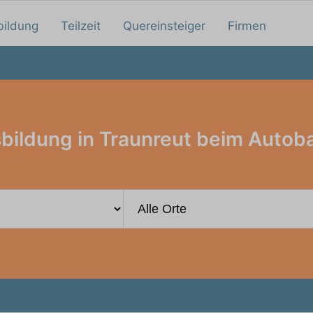
bildung
Teilzeit
Quereinsteiger
Firmen
bildung in Traunreut beim Autob