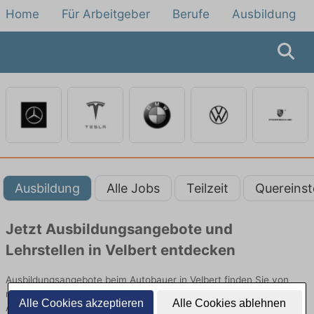
Home
Für Arbeitgeber
Berufe
Ausbildung
Ausbildung
Alle Jobs
Teilzeit
Quereinst
Jetzt Ausbildungsangebote und
Lehrstellen in Velbert entdecken
Ausbildungsangebote beim Autobauer in Velbert finden Sie von
namhaften Firmen. Entdecken Sie freie Optionen von Top-
Alle Cookies akzeptieren
Alle Cookies ablehnen
Arbeitgebern und bewerben Sie sich noch heute.