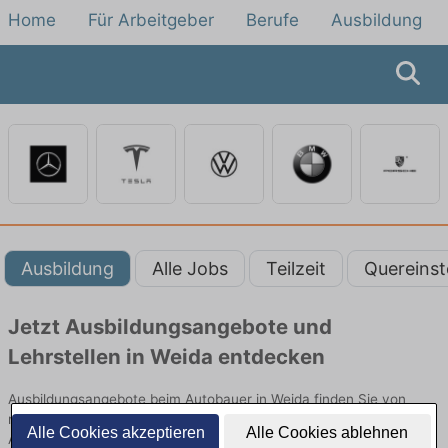
Home
Für Arbeitgeber
Berufe
Ausbildung
Ausbildung
Alle Jobs
Teilzeit
Quereinst
Jetzt Ausbildungsangebote und
Lehrstellen in Weida entdecken
Ausbildungsangebote beim Autobauer in Weida finden Sie von
namhaften Firmen. Entdecken Sie freie Optionen von Top-
Alle Cookies akzeptieren
Alle Cookies ablehnen
Arbeitgebern und bewerben Sie sich noch heute.