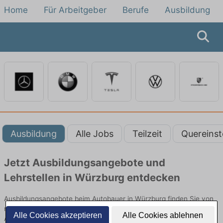
Home
Für Arbeitgeber
Berufe
Ausbildung
Ausbildung
Alle Jobs
Teilzeit
Quereinst
Jetzt Ausbildungsangebote und
Lehrstellen in Würzburg entdecken
Ausbildungsangebote beim Autobauer in Würzburg finden Sie von
namhaften Firmen. Entdecken Sie freie Optionen von Top-
Alle Cookies akzeptieren
Alle Cookies ablehnen
Arbeitgebern und bewerben Sie sich noch heute.