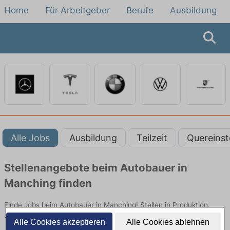
Home
Für Arbeitgeber
Berufe
Ausbildung
Alle Jobs
Ausbildung
Teilzeit
Quereinst
Stellenangebote beim Autobauer in
Manching finden
Finde Jobs beim Autobauer in Manching! Stellen in Produktion.
Jetzt bewerben!
Alle Cookies akzeptieren
Alle Cookies ablehnen