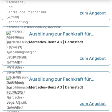
Fachrichtung
Karosserieinstandhaltungstechnik,
zum Angebot
Mercedes-Benz AG, Niederlassung
Frankfurt, Ausbildungsbeginn
02.08.2027
neu
Ausbildung zur Fachkraft für
Lagerlogistik (w/m/d), Mercedes-
Mercedes-Benz AG | Darmstadt
Benz AG, Niederlassung
Darmstadt, Ausbildungsbeginn
zum Angebot
02.08.2027
neu
Ausbildung zur Fachkraft für
Lagerlogistik (w/m/d), Mercedes-
Mercedes-Benz AG | Darmstadt
Benz AG, Niederlassung
Darmstadt, Ausbildungsbeginn
zum Angebot
02.08.2027
neu