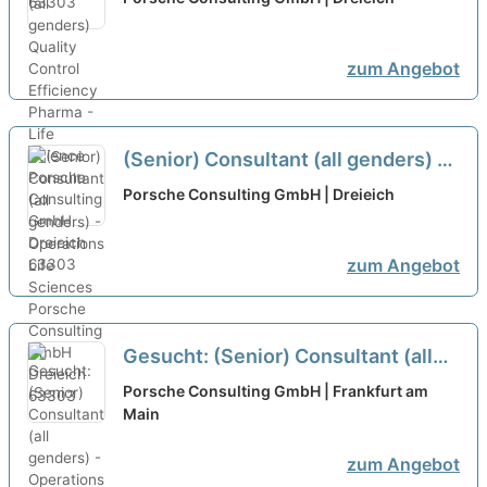
Life Science
neu
zum Angebot
(Senior) Consultant (all genders) -
Operations Life Sciences
neu
Porsche Consulting GmbH | Dreieich
zum Angebot
Gesucht: (Senior) Consultant (all
genders) - Operations Life
Porsche Consulting GmbH | Frankfurt am
Sciences
Main
neu
zum Angebot