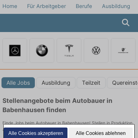
Home
Für Arbeitgeber
Berufe
Ausbildung
Alle Jobs
Ausbildung
Teilzeit
Quereinst
Stellenangebote beim Autobauer in
Babenhausen finden
Finde Jobs beim Autobauer in Babenhausen! Stellen in Produktion.
Jetzt bewerben!
Alle Cookies akzeptieren
Alle Cookies ablehnen