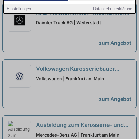
Einstellungen
Datenschutzerklärung
KFZ-Mechatroniker/-mechaniker
NFZ (m/w/d), bei der Daimler Truck
Daimler Truck AG | Weiterstadt
AG, Nutzfahrzeugzentrum
Mercedes-Benz Weiterstadt
neu
zum Angebot
Volkswagen Karosseriebauer
(m/w/d)
neu
Volkswagen | Frankfurt am Main
zum Angebot
Ausbildung zum Karosserie- und
Fahrzeugbaumechaniker (w/m/d)
Mercedes-Benz AG | Frankfurt am Main