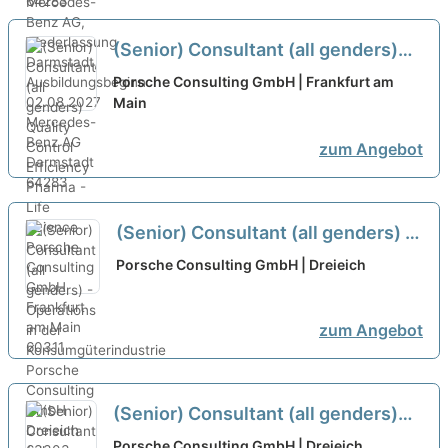
(Senior) Consultant (all genders)
Quality Control Efficiency Pharma -
Porsche Consulting GmbH | Frankfurt am
Life Science
Main
neu
zum Angebot
(Senior) Consultant (all genders) -
Operations in der
Porsche Consulting GmbH | Dreieich
Konsumgüterindustrie
neu
zum Angebot
(Senior) Consultant (all genders)
Quality Control Efficiency Pharma -
Porsche Consulting GmbH | Dreieich