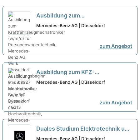
Ausbildung zum
Kraftfahrzeugmechatroniker
Mercedes-Benz AG | Düsseldorf
(w/m/d) für
Personenwagentechnik,
zum Angebot
Mercedes-Benz AG, Werk
Düsseldorf, Ausbildungsbeginn
01.09.2027
neu
Ausbildung zum KFZ-
Mechatroniker (w/m/d) System-
Mercedes-Benz AG | Düsseldorf
und Hochvolttechnik, Mercedes-
Benz AG, Werk Düsseldorf,
zum Angebot
Ausbildungsbeginn 01.09.2027
neu
Duales Studium Elektrotechnik und
Informationstechnik/Automation
Mercedes-Benz AG | Düsseldorf