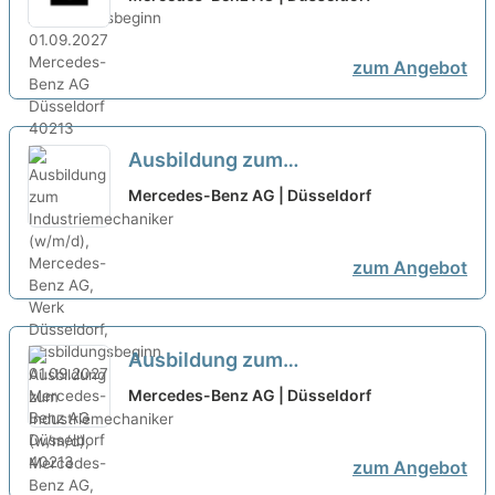
(B.Eng.) Campusmodell
Düsseldorf/Stuttgart, 01.10.2027
zum Angebot
(m/w/d)
neu
Ausbildung zum
Industriemechaniker (w/m/d),
Mercedes-Benz AG | Düsseldorf
Mercedes-Benz AG, Werk
Düsseldorf, Ausbildungsbeginn
zum Angebot
01.09.2027
neu
Ausbildung zum
Industriemechaniker (w/m/d),
Mercedes-Benz AG | Düsseldorf
Mercedes-Benz AG, Werk
Düsseldorf, Ausbildungsbeginn
zum Angebot
01.09.2027
neu