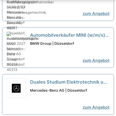
(w/m/d) für
Personenwagentechnik,
zum Angebot
Mercedes-Benz AG, Werk
Düsseldorf, Ausbildungsbeginn
01.09.2027
neu
Automobilverkäufer MINI (w/m/x)
neu
BMW Group | Düsseldorf
zum Angebot
Duales Studium Elektrotechnik und
Informationstechnik/Automation
Mercedes-Benz AG | Düsseldorf
(B.Eng.) Campusmodell
Düsseldorf/Stuttgart, 01.10.2027
zum Angebot
(m/w/d)
neu