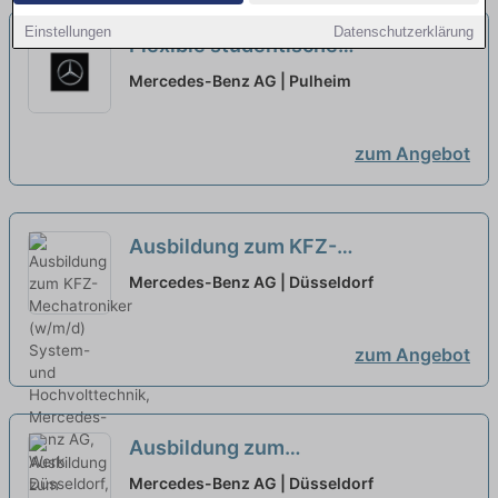
Einstellungen
Datenschutzerklärung
Flexible studentische
Beschäftigung im Mercedes-Benz
Mercedes-Benz AG | Pulheim
Logistik-Center Köln/ Pulheim
Herbst 2026
neu
zum Angebot
Ausbildung zum KFZ-
Mechatroniker (w/m/d) System-
Mercedes-Benz AG | Düsseldorf
und Hochvolttechnik, Mercedes-
Benz AG, Werk Düsseldorf,
zum Angebot
Ausbildungsbeginn 01.09.2027
neu
Ausbildung zum
Kraftfahrzeugmechatroniker
Mercedes-Benz AG | Düsseldorf