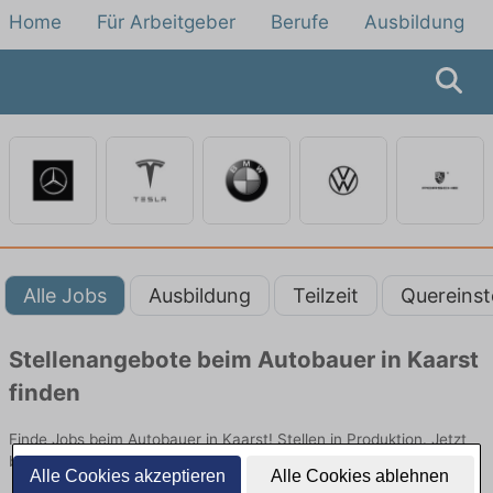
Home
Für Arbeitgeber
Berufe
Ausbildung
Alle Jobs
Ausbildung
Teilzeit
Quereinst
Stellenangebote beim Autobauer in Kaarst
finden
Finde Jobs beim Autobauer in Kaarst! Stellen in Produktion. Jetzt
bewerben!
Alle Cookies akzeptieren
Alle Cookies ablehnen