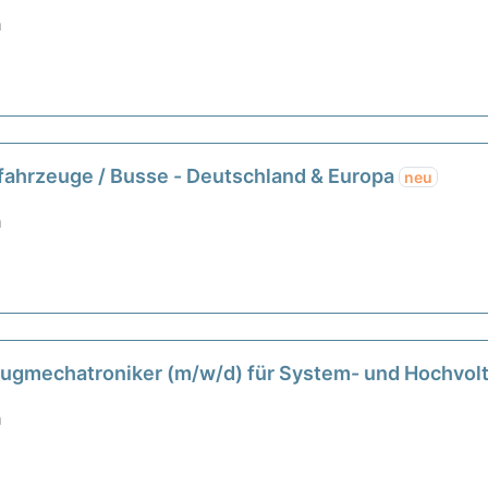
m
fahrzeuge / Busse - Deutschland & Europa
neu
m
eugmechatroniker (m/w/d) für System- und Hochvol
nn 13.09.2027
neu
m