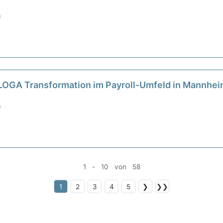
m
-LOGA Transformation im Payroll-Umfeld in Mannhe
m
1 - 10 von 58
1
2
3
4
5
❯
❯❯