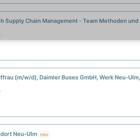
eich Supply Chain Management - Team Methoden und
m
uffrau (m/w/d), Daimler Buses GmbH, Werk Neu-Ulm
m
andort Neu-Ulm
neu