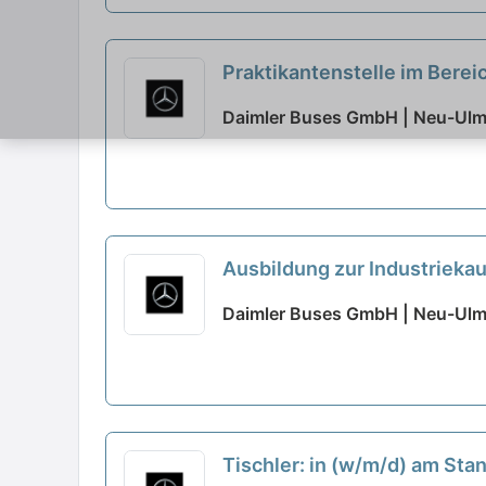
Praktikantenstelle im Ber
Daimler Buses GmbH | Neu-Ul
Ausbildung zur Industrieka
Daimler Buses GmbH | Neu-Ul
Tischler: in (w/m/d) am St