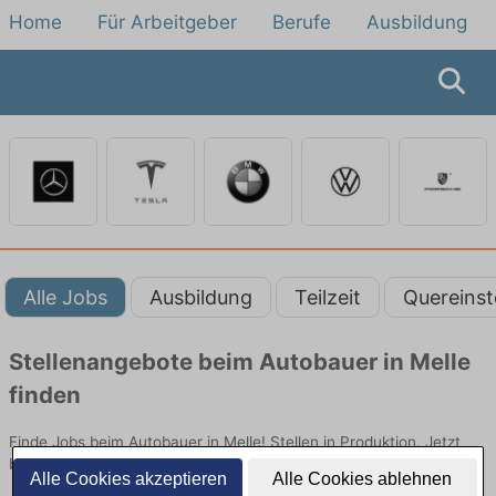
Home
Für Arbeitgeber
Berufe
Ausbildung
Alle Jobs
Ausbildung
Teilzeit
Quereinst
Stellenangebote beim Autobauer in Melle
finden
Finde Jobs beim Autobauer in Melle! Stellen in Produktion. Jetzt
bewerben!
Alle Cookies akzeptieren
Alle Cookies ablehnen