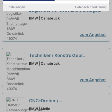
Einstellungen
Datenschutzerklärung
Logistiker (m/w/d) Endmontage
neu
BMW | Osnabrück
zum Angebot
Techniker / Konstrukteur
Maschinenbau (m/w/d)
neu
BMW | Osnabrück
zum Angebot
CNC-Dreher /
Zerspanungsfachkraft (m/w/d)
neu
BMW | Melle