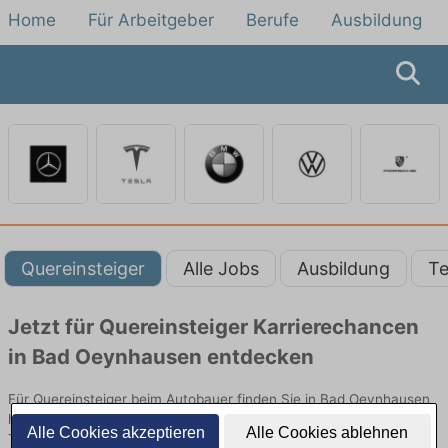
Home
Für Arbeitgeber
Berufe
Ausbildung
Quereinsteiger
Alle Jobs
Ausbildung
Te
Jetzt für Quereinsteiger Karrierechancen
in Bad Oeynhausen entdecken
Für Quereinsteiger beim Autobauer finden Sie in Bad Oeynhausen
hier die aktuellsten Angebote. Entdecken Sie freie Optionen von
Alle Cookies akzeptieren
Alle Cookies ablehnen
Top-Arbeitgebern und bewerben Sie sich noch heute.