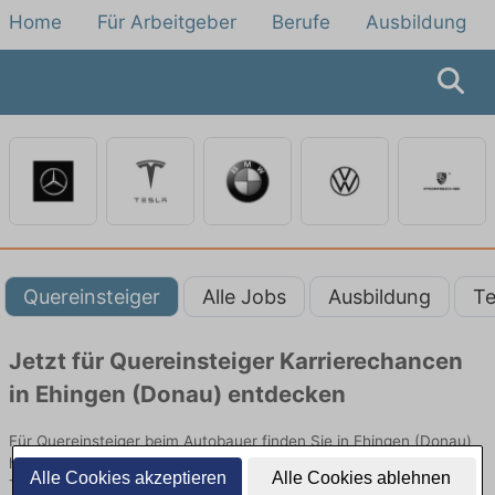
Home
Für Arbeitgeber
Berufe
Ausbildung
Quereinsteiger
Alle Jobs
Ausbildung
Te
Jetzt für Quereinsteiger Karrierechancen
in Ehingen (Donau) entdecken
Für Quereinsteiger beim Autobauer finden Sie in Ehingen (Donau)
hier die aktuellsten Angebote. Entdecken Sie freie Optionen von
Alle Cookies akzeptieren
Alle Cookies ablehnen
Top-Arbeitgebern und bewerben Sie sich noch heute.