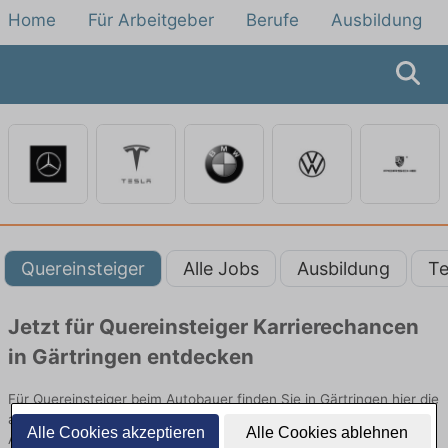
Home
Für Arbeitgeber
Berufe
Ausbildung
Quereinsteiger
Alle Jobs
Ausbildung
Te
Jetzt für Quereinsteiger Karrierechancen
in Gärtringen entdecken
Für Quereinsteiger beim Autobauer finden Sie in Gärtringen hier die
aktuellsten Angebote. Entdecken Sie freie Optionen von Top-
Alle Cookies akzeptieren
Alle Cookies ablehnen
Arbeitgebern und bewerben Sie sich noch heute.