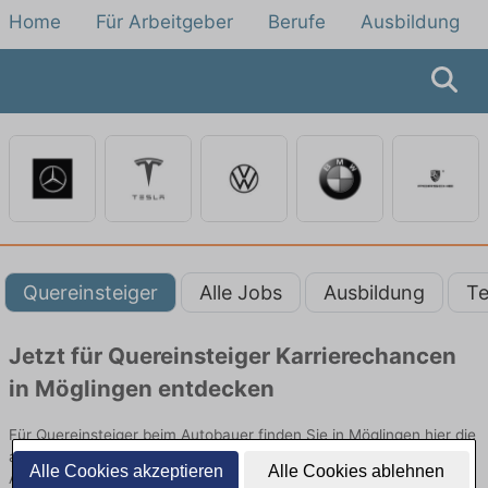
Home
Für Arbeitgeber
Berufe
Ausbildung
Quereinsteiger
Alle Jobs
Ausbildung
Te
Jetzt für Quereinsteiger Karrierechancen
in Möglingen entdecken
Für Quereinsteiger beim Autobauer finden Sie in Möglingen hier die
aktuellsten Angebote. Entdecken Sie freie Optionen von Top-
Alle Cookies akzeptieren
Alle Cookies ablehnen
Arbeitgebern und bewerben Sie sich noch heute.