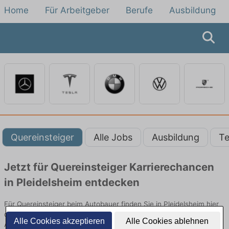
Home
Für Arbeitgeber
Berufe
Ausbildung
Quereinsteiger
Alle Jobs
Ausbildung
Te
Jetzt für Quereinsteiger Karrierechancen
in Pleidelsheim entdecken
Für Quereinsteiger beim Autobauer finden Sie in Pleidelsheim hier
die aktuellsten Angebote. Entdecken Sie freie Optionen von Top-
Alle Cookies akzeptieren
Alle Cookies ablehnen
Arbeitgebern und bewerben Sie sich noch heute.